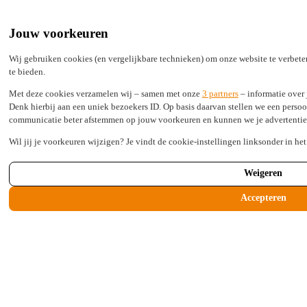
Werkgever
Werknemer
Jouw voorkeuren
Verzekeraar
Verzuimportaal
Wij gebruiken cookies (en vergelijkbare technieken) om onze website te verbete
te bieden.
Met deze cookies verzamelen wij – samen met onze
3 partners
– informatie over 
Denk hierbij aan een uniek bezoekers ID. Op basis daarvan stellen we een persoo
communicatie beter afstemmen op jouw voorkeuren en kunnen we je advertenties l
Diensten
Wil jij je voorkeuren wijzigen? Je vindt de cookie-instellingen linksonder in he
Kennisbank
Over Assist verzuim
Weigeren
Werken bij ↗
Contact
Accepteren
Werkgever
Werknemer
Verzekeraar
Verzuimportaal